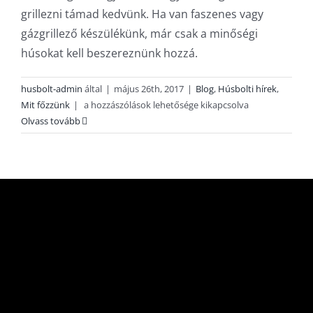
grillezni támad kedvünk. Ha van faszenes vagy
gázgrillező készülékünk, már csak a minőségi
húsokat kell beszereznünk hozzá.
husbolt-admin
által
|
május 26th, 2017
|
Blog
,
Húsbolti hírek
,
Grillezés
Mit főzzünk
|
a hozzászólások lehetősége kikapcsolva
felsőfokon
Olvass tovább
bejegyzéshez