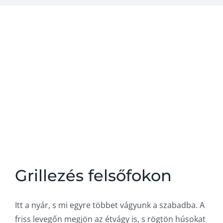
A steak
Kapcsolat
Grillezés felsőfokon
Itt a nyár, s mi egyre többet vágyunk a szabadba. A
friss levegőn megjön az étvágy is, s rögtön húsokat