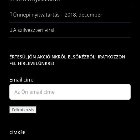
Ünnepi nyitvatartás – 2018. december
A szilveszteri virsli
ÉRTESÜLJÖN AKCIÓINKRÓL ELSŐKÉZBŐL! IRATKOZZON
FEL HÍRLEVELÜNKRE!
Email cím:
CÍMKÉK