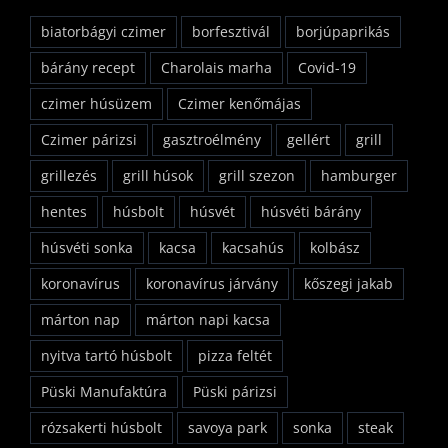
biatorbágyi czimer
borfesztivál
borjúpaprikás
bárány recept
Charolais marha
Covid-19
czimer húsüzem
Czimer kenőmájas
Czimer párizsi
gasztroélmény
gellért
grill
grillezés
grill húsok
grill szezon
hamburger
hentes
húsbolt
húsvét
húsvéti bárány
húsvéti sonka
kacsa
kacsahús
kolbász
koronavírus
koronavírus járvány
kőszegi jakab
márton nap
márton napi kacsa
nyitva tartó húsbolt
pizza feltét
Püski Manufaktúra
Püski párizsi
rózsakerti húsbolt
savoya park
sonka
steak