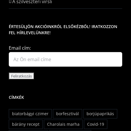
A szilveszteri virsli
ÉRTESÜLJÖN AKCIÓINKRÓL ELSŐKÉZBŐL! IRATKOZZON
FEL HÍRLEVELÜNKRE!
Email cím:
CÍMKÉK
biatorbágyi czimer
borfesztivál
borjúpaprikás
bárány recept
Charolais marha
Covid-19