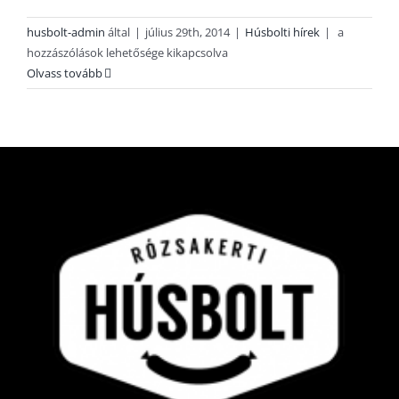
Díjnyertes
husbolt-admin
által
|
július 29th, 2014
|
Húsbolti hírek
|
a
Püski
hozzászólások lehetősége kikapcsolva
párizsi,
Olvass tovább
Czimer
párizsi,
Hufi
párizsi
–
nálunk
kapható!
bejegyzéshe