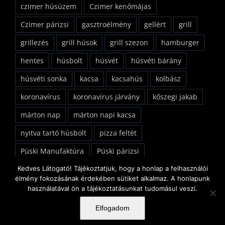
czimer húsüzem
Czimer kenőmájas
Czimer párizsi
gasztroélmény
gellért
grill
grillezés
grill húsok
grill szezon
hamburger
hentes
húsbolt
húsvét
húsvéti bárány
húsvéti sonka
kacsa
kacsahús
kolbász
koronavírus
koronavírus járvány
kőszegi jakab
márton nap
márton napi kacsa
nyitva tartó húsbolt
pizza feltét
Püski Manufaktúra
Püski párizsi
Kedves Látogató! Tájékoztatjuk, hogy a honlap a felhasználói
rózsakerti húsbolt
savoya park
sonka
steak
élmény fokozásának érdekében sütiket alkalmaz. A honlapunk
szőlős receptek
sült csirkecomb
használatával ön a tájékoztatásunkat tudomásul veszi.
sült csirkeszárny
sült oldalas
tafelspicc
Elfogadom
tanyasi csirke
tárkonyos borjúleves
uzsonna