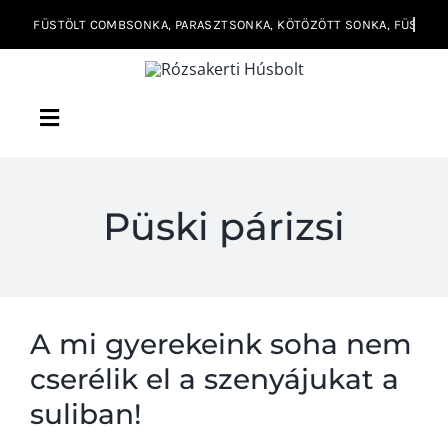
Kihagyás
Toggle
Navigation
Húsvéti sonka vásár
Püski párizsi
Történetünk
Termékeink
A steak
A mi gyerekeink soha nem
cserélik el a szenyájukat a
Kapcsolat
suliban!