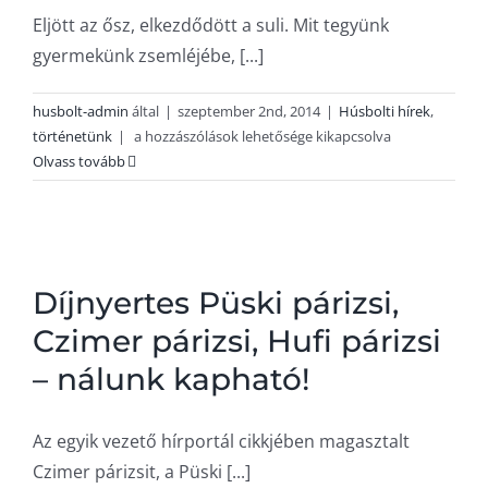
Eljött az ősz, elkezdődött a suli. Mit tegyünk
gyermekünk zsemléjébe, [...]
husbolt-admin
által
|
szeptember 2nd, 2014
|
Húsbolti hírek
,
A
történetünk
|
a hozzászólások lehetősége kikapcsolva
mi
Olvass tovább
gyerekeink
soha
nem
cserélik
el
Díjnyertes Püski párizsi,
a
Czimer párizsi, Hufi párizsi
szenyájukat
a
– nálunk kapható!
suliban!
bejegyzéshez
Az egyik vezető hírportál cikkjében magasztalt
Czimer párizsit, a Püski [...]