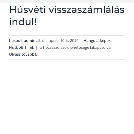
Húsvéti visszaszámlálás
A steak
indul!
Kapcsolat
husbolt-admin
által
|
április 16th, 2014
|
Hangulatképek
,
Húsvéti
Húsbolti hírek
|
a hozzászólások lehetősége kikapcsolva
visszaszámlálás
Olvass tovább
indul!
bejegyzéshez