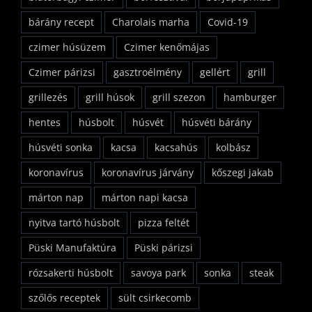
bárány recept
Charolais marha
Covid-19
czimer húsüzem
Czimer kenőmájas
Czimer párizsi
gasztroélmény
gellért
grill
grillezés
grill húsok
grill szezon
hamburger
hentes
húsbolt
húsvét
húsvéti bárány
húsvéti sonka
kacsa
kacsahús
kolbász
koronavírus
koronavírus járvány
kőszegi jakab
márton nap
márton napi kacsa
nyitva tartó húsbolt
pizza feltét
Püski Manufaktúra
Püski párizsi
rózsakerti húsbolt
savoya park
sonka
steak
szőlős receptek
sült csirkecomb