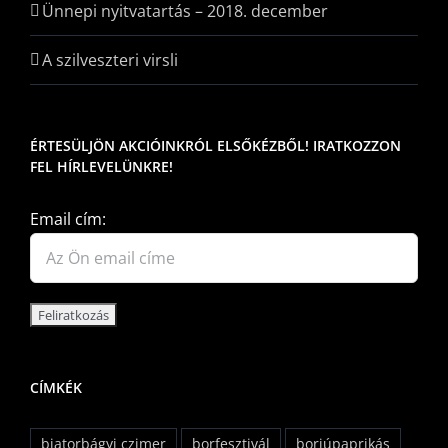
Ünnepi nyitvatartás – 2018. december
A szilveszteri virsli
ÉRTESÜLJÖN AKCIÓINKRÓL ELSŐKÉZBŐL! IRATKOZZON
FEL HÍRLEVELÜNKRE!
Email cím:
CÍMKÉK
biatorbágyi czimer
borfesztivál
borjúpaprikás