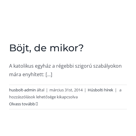
Böjt, de mikor?
A katolikus egyház a régebbi szigorú szabályokon
mára enyhített: [...]
Böjt,
husbolt-admin
által
|
március 31st, 2014
|
Húsbolti hírek
|
a
de
hozzászólások lehetősége kikapcsolva
mikor?
Olvass tovább
bejegyzé