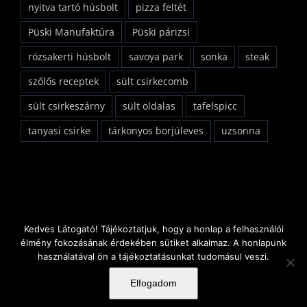
nyitva tartó húsbolt
pizza feltét
Püski Manufaktúra
Püski párizsi
rózsakerti húsbolt
savoya park
sonka
steak
szőlős receptek
sült csirkecomb
sült csirkeszárny
sült oldalas
tafelspicc
tanyasi csirke
tárkonyos borjúleves
uzsonna
Kedves Látogató! Tájékoztatjuk, hogy a honlap a felhasználói
Copyright Rózsakerti Húsbolt Kft. | All Rights Reserved |
élmény fokozásának érdekében sütiket alkalmaz. A honlapunk
használatával ön a tájékoztatásunkat tudomásul veszi.
Powered by
Pixel Data
Elfogadom
Facebook
Instagram
YouTube
Email: