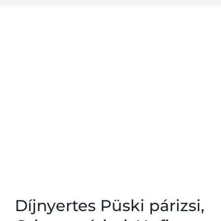
A steak
Kapcsolat
Díjnyertes Püski párizsi,