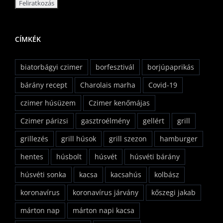
CÍMKÉK
biatorbágyi czimer
borfesztivál
borjúpaprikás
bárány recept
Charolais marha
Covid-19
czimer húsüzem
Czimer kenőmájas
Czimer párizsi
gasztroélmény
gellért
grill
grillezés
grill húsok
grill szezon
hamburger
hentes
húsbolt
húsvét
húsvéti bárány
húsvéti sonka
kacsa
kacsahús
kolbász
koronavírus
koronavírus járvány
kőszegi jakab
márton nap
márton napi kacsa