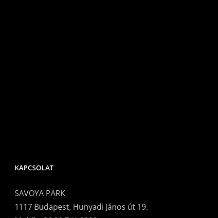
az
asztalra
karácsonykor
és
szilveszterkor?
bejegyzéshez
KAPCSOLAT
SAVOYA PARK
1117 Budapest, Hunyadi János út 19.