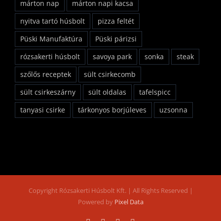
márton nap
márton napi kacsa
nyitva tartó húsbolt
pizza feltét
Püski Manufaktúra
Püski párizsi
rózsakerti húsbolt
savoya park
sonka
steak
szőlős receptek
sült csirkecomb
sült csirkeszárny
sült oldalas
tafelspicc
tanyasi csirke
tárkonyos borjúleves
uzsonna
Copyright Rózsakerti Húsbolt Kft. | All Rights Reserved |
Powered by
Pixel Data