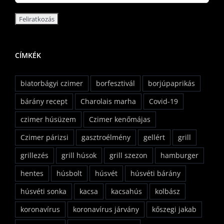
CÍMKÉK
biatorbágyi czimer
borfesztivál
borjúpaprikás
bárány recept
Charolais marha
Covid-19
czimer húsüzem
Czimer kenőmájas
Czimer párizsi
gasztroélmény
gellért
grill
grillezés
grill húsok
grill szezon
hamburger
hentes
húsbolt
húsvét
húsvéti bárány
húsvéti sonka
kacsa
kacsahús
kolbász
koronavírus
koronavírus járvány
kőszegi jakab