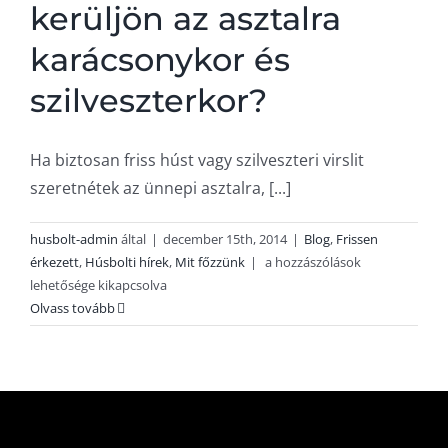
kerüljön az asztalra
karácsonykor és
szilveszterkor?
Ha biztosan friss húst vagy szilveszteri virslit
szeretnétek az ünnepi asztalra, [...]
husbolt-admin
által
|
december 15th, 2014
|
Blog
,
Frissen
Még
érkezett
,
Húsbolti hírek
,
Mit főzzünk
|
a hozzászólások
nem
lehetősége kikapcsolva
késő
Olvass tovább
leadni
a
hús
rendeléseket!
Mi
kerüljön