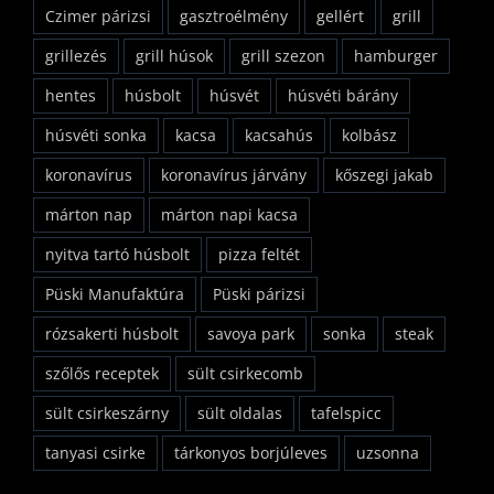
Czimer párizsi
gasztroélmény
gellért
grill
grillezés
grill húsok
grill szezon
hamburger
hentes
húsbolt
húsvét
húsvéti bárány
húsvéti sonka
kacsa
kacsahús
kolbász
koronavírus
koronavírus járvány
kőszegi jakab
márton nap
márton napi kacsa
nyitva tartó húsbolt
pizza feltét
Püski Manufaktúra
Püski párizsi
rózsakerti húsbolt
savoya park
sonka
steak
szőlős receptek
sült csirkecomb
sült csirkeszárny
sült oldalas
tafelspicc
tanyasi csirke
tárkonyos borjúleves
uzsonna