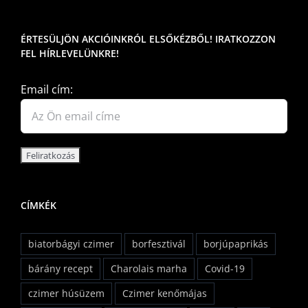
ÉRTESÜLJÖN AKCIÓINKRÓL ELSŐKÉZBŐL! IRATKOZZON
FEL HÍRLEVELÜNKRE!
Email cím:
CÍMKÉK
biatorbágyi czimer
borfesztivál
borjúpaprikás
bárány recept
Charolais marha
Covid-19
czimer húsüzem
Czimer kenőmájas