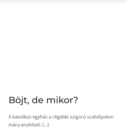
A steak
Kapcsolat
Böjt, de mikor?
A katolikus egyház a régebbi szigorú szabályokon
mára enyhített: [...]