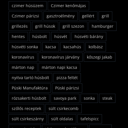
czimer húsüzem
Czimer kenőmájas
Czimer párizsi
gasztroélmény
gellért
grill
grillezés
grill húsok
grill szezon
hamburger
hentes
húsbolt
húsvét
húsvéti bárány
húsvéti sonka
kacsa
kacsahús
kolbász
koronavírus
koronavírus járvány
kőszegi jakab
márton nap
márton napi kacsa
nyitva tartó húsbolt
pizza feltét
Püski Manufaktúra
Püski párizsi
rózsakerti húsbolt
savoya park
sonka
steak
szőlős receptek
sült csirkecomb
sült csirkeszárny
sült oldalas
tafelspicc