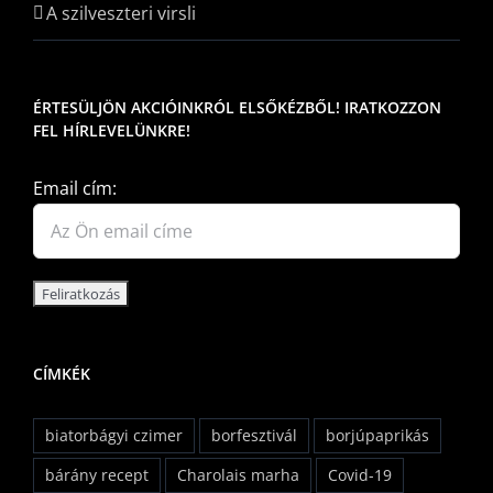
A szilveszteri virsli
ÉRTESÜLJÖN AKCIÓINKRÓL ELSŐKÉZBŐL! IRATKOZZON
FEL HÍRLEVELÜNKRE!
Email cím:
CÍMKÉK
biatorbágyi czimer
borfesztivál
borjúpaprikás
bárány recept
Charolais marha
Covid-19