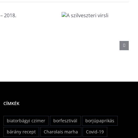
A
szilveszteri
virsli
CÍMKÉK
biatorbágyi czimer
borfesztivál
borjúpaprikás
bárány recept
Charolais marha
Covid-19