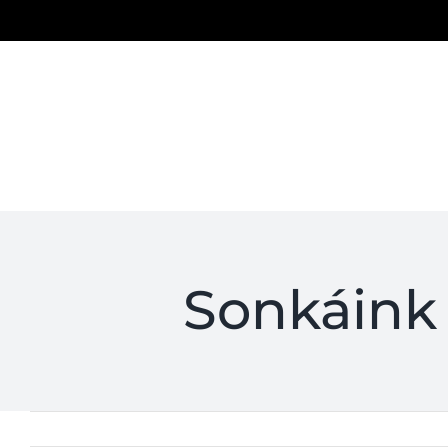
Kihagyás
Sonkáink