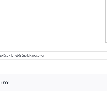
zólások lehetősége kikapcsolva
ák
shez
orm!