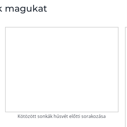
k magukat
Kötözött sonkák húsvét előtti sorakozása