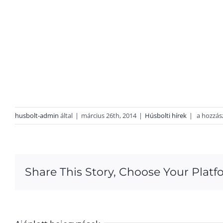
Sonkáink
husbolt-admin
által
|
március 26th, 2014
|
Húsbolti hírek
|
a hozzás
már
mutogatj
magukat
bejegyzé
Share This Story, Choose Your Platf